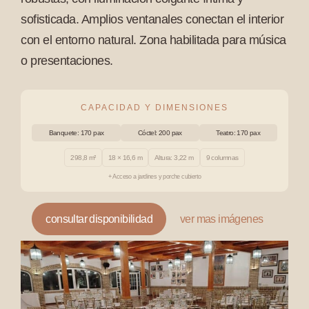
sofisticada. Amplios ventanales conectan el interior
con el entorno natural. Zona habilitada para música
o presentaciones.
CAPACIDAD Y DIMENSIONES
Banquete: 170 pax
Cóctel: 200 pax
Teatro: 170 pax
298,8 m²
18 × 16,6 m
Altura: 3,22 m
9 columnas
+ Acceso a jardines y porche cubierto
consultar disponibilidad
ver mas imágenes