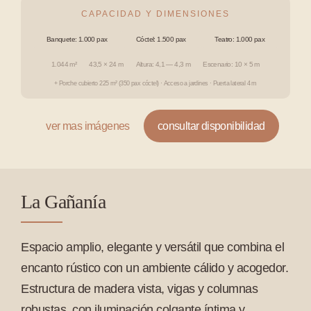
CAPACIDAD Y DIMENSIONES
Banquete: 1.000 pax
Cóctel: 1.500 pax
Teatro: 1.000 pax
1.044 m²
43,5 × 24 m
Altura: 4,1 — 4,3 m
Escenario: 10 × 5 m
+ Porche cubierto 225 m² (350 pax cóctel) · Acceso a jardines · Puerta lateral 4 m
ver mas imágenes
consultar disponibilidad
La Gañanía
Espacio amplio, elegante y versátil que combina el
encanto rústico con un ambiente cálido y acogedor.
Estructura de madera vista, vigas y columnas
robustas, con iluminación colgante íntima y